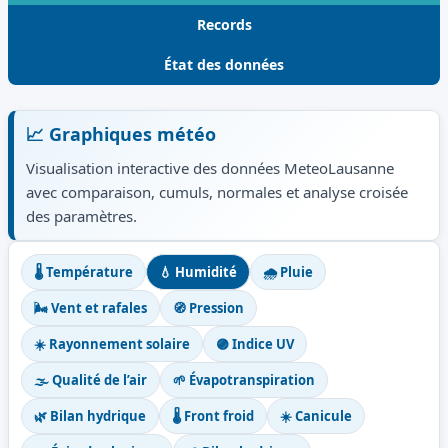
Records
État des données
📈 Graphiques météo
Visualisation interactive des données MeteoLausanne
avec comparaison, cumuls, normales et analyse croisée
des paramètres.
🌡️ Température
💧 Humidité
🌧️ Pluie
🌬️ Vent et rafales
🧭 Pression
☀️ Rayonnement solaire
🟣 Indice UV
🌫️ Qualité de l’air
🌱 Évapotranspiration
🌿 Bilan hydrique
🌡️ Front froid
☀️ Canicule