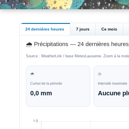
24 dernières heures
7 jours
Ce mois
🌧️
Précipitations — 24 dernières heures
Source : WeatherLink / base MeteoLausanne. Zoom à la molette
🌧️
⛈️
Cumul de la période
Intensité maximale
0,0 mm
Aucune pl