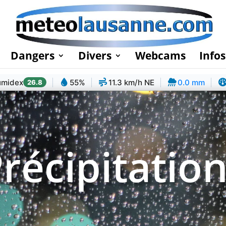
Dangers
Divers
Webcams
Infos
umidex
55%
11.3 km/h NE
0.0 mm
26.8
récipitatio