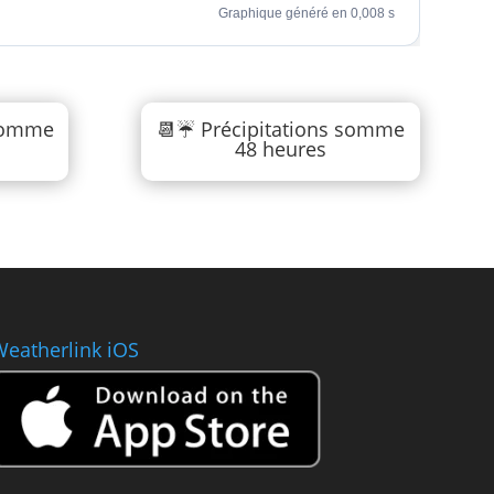
Graphique généré en 0,008 s
 somme
📆☔ Précipitations somme
48 heures
eatherlink iOS