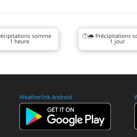
écipitations somme
🕐🌧️ Précipitations
1 heure
1 jour
Weatherlink Android
W