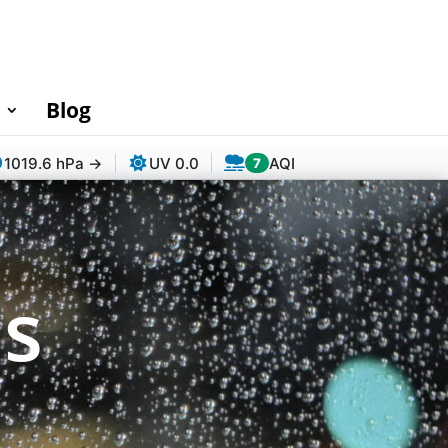
Blog
1019.6 hPa →
UV 0.0
AQI
7
ns