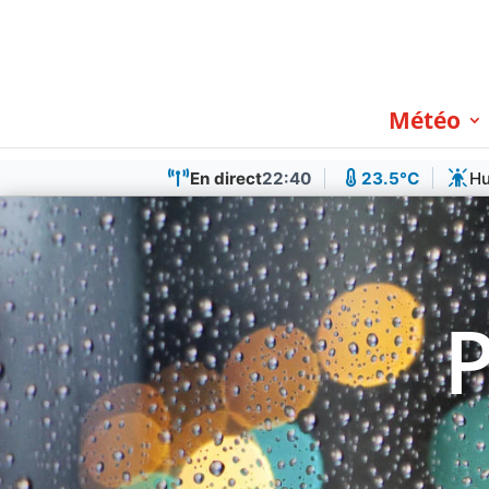
Météo
En direct
22:40
23.5°C
H
P