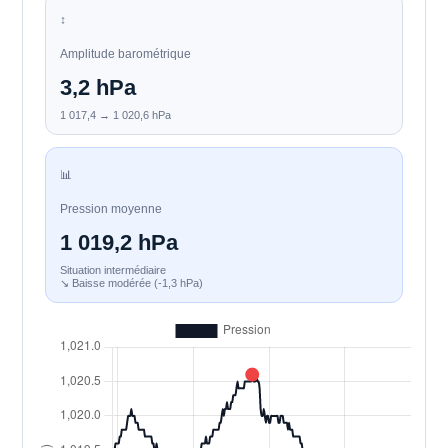
↕️
Amplitude barométrique
3,2 hPa
1 017,4 → 1 020,6 hPa
📊
Pression moyenne
1 019,2 hPa
Situation intermédiaire
↘ Baisse modérée (-1,3 hPa)