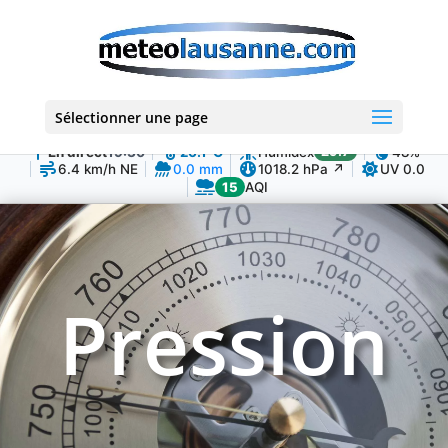
Sélectionner une page
En direct
19:30
26.1°C
Humidex
29.7
48%
6.4 km/h NE
0.0 mm
1018.2 hPa ↗
UV 0.0
15
AQI
Pression