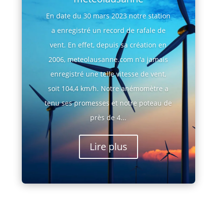
En date du 30 mars 2023 notre station
a enregistré un record de rafale de
vent. En effet, depuis sa création en
2006, meteolausanne.com n'a jamais
enregistré une telle vitesse de vent,
soit 104,4 km/h. Notre anémomètre a
tenu ses promesses et notre poteau de
près de 4...
Lire plus